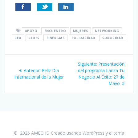
APOYO
ENCUENTRO
MUJERES
NETWORKING
RED
REDES
SINERGIAS
SOLIDARIDAD
SORORIDAD
Navegación
Siguiente
Siguiente:
Presentación
de
Entrada
entrada:
Anterior:
Feliz Día
del programa Lanza Tu
anterior:
Internacional de la Mujer
Negocio Al Éxito: 27 de
entradas
Mayo
© 2026 AMECHE. Creado usando WordPress y el
tema