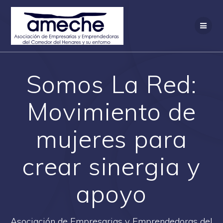
Saltar
al
contenido
Somos La Red:
Movimiento de
mujeres para
crear sinergia y
apoyo
Asociación de Empresarias y Emprendedoras del