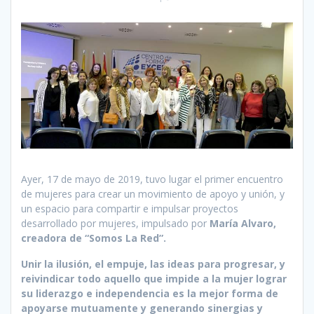
Ayer, 17 de mayo de 2019, tuvo lugar el primer encuentro
de mujeres para crear un movimiento de apoyo y unión, y
un espacio para compartir e impulsar proyectos
desarrollado por mujeres, impulsado por
María Alvaro,
creadora de “Somos La Red”.
Unir la ilusión, el empuje, las ideas para progresar, y
reivindicar todo aquello que impide a la mujer lograr
su liderazgo e independencia es la mejor forma de
apoyarse mutuamente y generando sinergias y