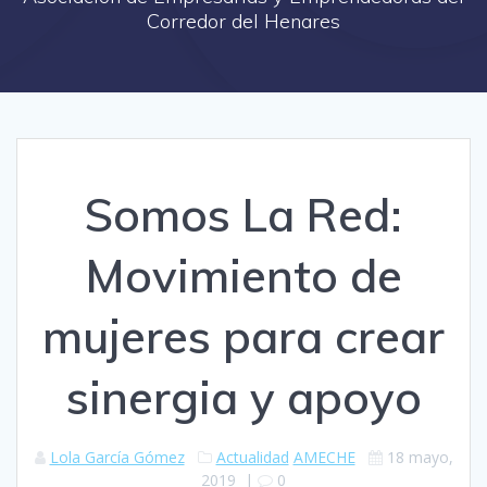
Corredor del Henares
Somos La Red:
Movimiento de
mujeres para crear
sinergia y apoyo
Lola García Gómez
Actualidad
AMECHE
18 mayo,
2019
|
0