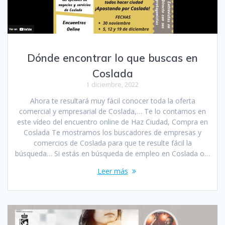
Dónde encontrar lo que buscas en
Coslada
1 diciembre, 2022
Ahora te resultará muy fácil conocer toda la oferta
comercial y empresarial de Coslada,… Te lo contamos en
este vídeo del encuentro online de Haz Ciudad, Compra en
Coslada Te mostramos los buscadores de empresas y
comercios de Coslada para que te resulte fácil la
búsqueda… Si estás en búsqueda de empleo en Coslada o…
Leer más