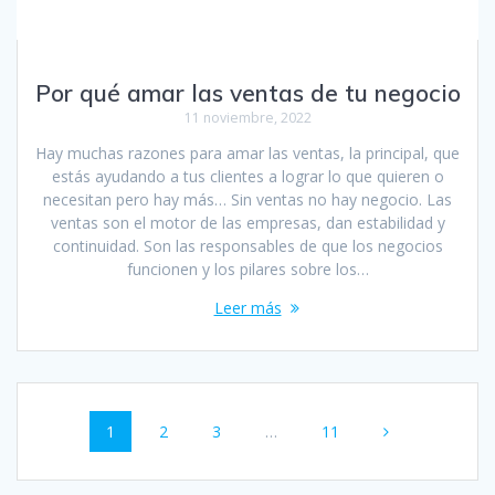
Por qué amar las ventas de tu negocio
11 noviembre, 2022
Hay muchas razones para amar las ventas, la principal, que
estás ayudando a tus clientes a lograr lo que quieren o
necesitan pero hay más… Sin ventas no hay negocio. Las
ventas son el motor de las empresas, dan estabilidad y
continuidad. Son las responsables de que los negocios
funcionen y los pilares sobre los…
Leer más
Navegación
Página
Página
Página
Página
1
2
3
…
11
de