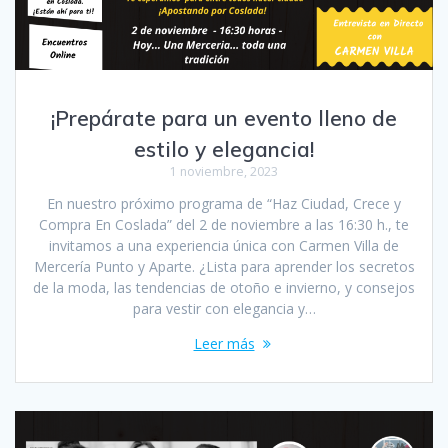
¡Prepárate para un evento lleno de
estilo y elegancia!
1 noviembre, 2023
En nuestro próximo programa de “Haz Ciudad, Crece y
Compra En Coslada” del 2 de noviembre a las 16:30 h., te
invitamos a una experiencia única con Carmen Villa de
Mercería Punto y Aparte. ¿Lista para aprender los secretos
de la moda, las tendencias de otoño e invierno, y consejos
para vestir con elegancia y…
Leer más