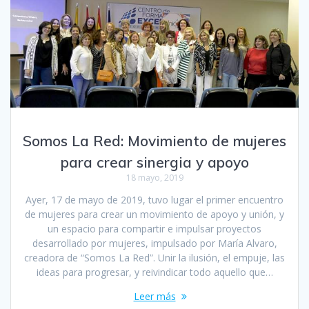
Somos La Red: Movimiento de mujeres
para crear sinergia y apoyo
18 mayo, 2019
Ayer, 17 de mayo de 2019, tuvo lugar el primer encuentro
de mujeres para crear un movimiento de apoyo y unión, y
un espacio para compartir e impulsar proyectos
desarrollado por mujeres, impulsado por María Alvaro,
creadora de “Somos La Red”. Unir la ilusión, el empuje, las
ideas para progresar, y reivindicar todo aquello que…
Leer más