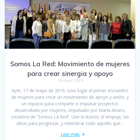
Somos La Red: Movimiento de mujeres
para crear sinergia y apoyo
18 mayo, 2019
Ayer, 17 de mayo de 2019, tuvo lugar el primer encuentro
de mujeres para crear un movimiento de apoyo y unión, y
un espacio para compartir e impulsar proyectos
desarrollado por mujeres, impulsado por María Alvaro,
creadora de “Somos La Red”. Unir la ilusión, el empuje, las
ideas para progresar, y reivindicar todo aquello que…
Leer más