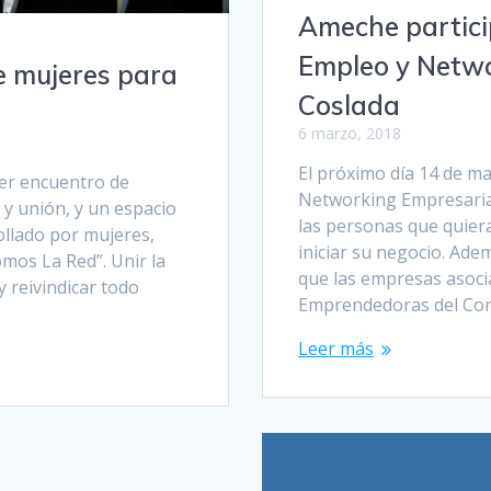
Ameche particip
Empleo y Netwo
e mujeres para
Coslada
6 marzo, 2018
El próximo día 14 de ma
mer encuentro de
Networking Empresaria
y unión, y un espacio
las personas que quier
ollado por mujeres,
iniciar su negocio. Ade
mos La Red”. Unir la
que las empresas asoci
y reivindicar todo
Emprendedoras del Cor
Leer más