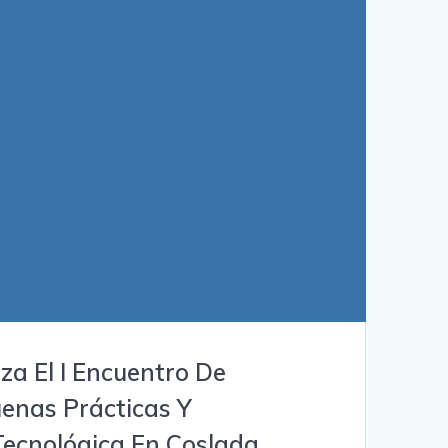
a El I Encuentro De
uenas Prácticas Y
Tecnológica En Coslada