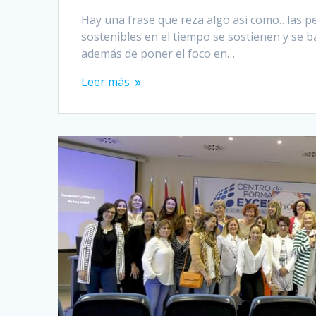
Hay una frase que reza algo asi como…las pe
sostenibles en el tiempo se sostienen y se b
además de poner el foco en…
Leer más