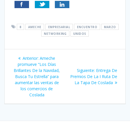
8
AMECHE
EMPRESARIAL
ENCUENTRO
MARZO
NETWORKING
UNIDOS
Navegación
Entrada
Anterior:
Ameche
de
anterior:
promueve “Los Días
Siguiente
Brillantes De la Navidad,
Siguiente:
Entrega De
entradas
entrada:
Busca Tu Estrella” para
Premios De La I Ruta De
aumentar las ventas de
La Tapa De Coslada
los comercios de
Coslada