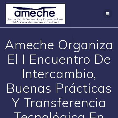
Saltar
al
contenido
Ameche Organiza
El I Encuentro De
Intercambio,
Buenas Prácticas
Y Transferencia
Tecnológica En