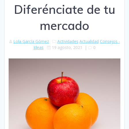
Diferénciate de tu
mercado
Lola García Gómez
Actividades
Actualidad
Consejos -
Ideas
19 agosto, 2021
|
0