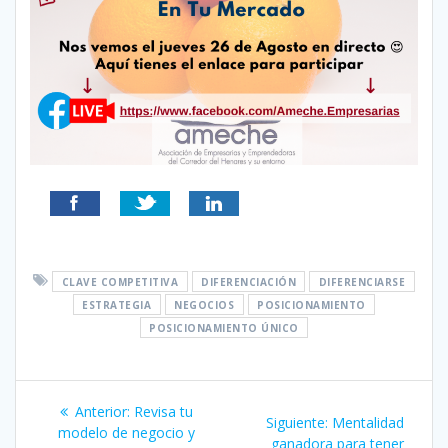
CLAVE COMPETITIVA
DIFERENCIACIÓN
DIFERENCIARSE
ESTRATEGIA
NEGOCIOS
POSICIONAMIENTO
POSICIONAMIENTO ÚNICO
Navegación
Entrada
Anterior:
Revisa tu
Siguiente
Siguiente:
Mentalidad
de
anterior:
modelo de negocio y
entrada:
ganadora para tener