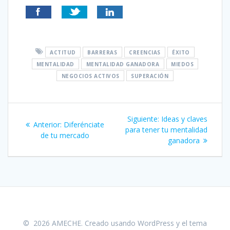
ACTITUD
BARRERAS
CREENCIAS
ÉXITO
MENTALIDAD
MENTALIDAD GANADORA
MIEDOS
NEGOCIOS ACTIVOS
SUPERACIÓN
Navegación
Siguiente
Siguiente:
Ideas y claves
Entrada
Anterior:
Diferénciate
de
entrada:
para tener tu mentalidad
anterior:
de tu mercado
ganadora
entradas
© 2026 AMECHE. Creado usando WordPress y el
tema