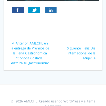
Navegación
Entrada
Anterior:
AMECHE en
de
anterior:
Siguiente
la entrega de Premios de
Siguiente:
Feliz Día
entrada:
la Feria Gastronómica
Internacional de la
entradas
“Conoce Coslada,
Mujer
disfruta su gastronomía”
© 2026 AMECHE. Creado usando WordPress y el
tema