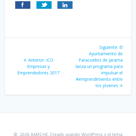
Navegación
Siguient
Siguiente:
El
de
entrada:
Ayuntamiento de
Entrada
Anterior:
ICO
Paracuellos de Jarama
entradas
anterior:
Empresas y
lanza un programa para
Emprendedores 2017
impulsar el
#emprendimiento entre
los jóvenes
© 2026 AMECHE. Creado usando WordPress y el
tema