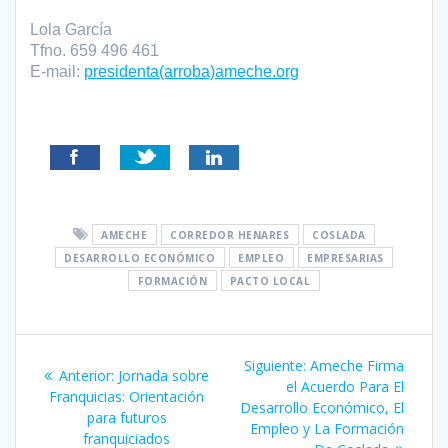
Lola García
Tfno. 659 496 461
E-mail:
presidenta(arroba)ameche.org
AMECHE
CORREDOR HENARES
COSLADA
DESARROLLO ECONÓMICO
EMPLEO
EMPRESARIAS
FORMACIÓN
PACTO LOCAL
Navegación
Siguiente
Siguiente:
Ameche Firma
Entrada
Anterior:
Jornada sobre
de
entrada:
el Acuerdo Para El
anterior:
Franquicias: Orientación
Desarrollo Económico, El
para futuros
entradas
Empleo y La Formación
franquiciados