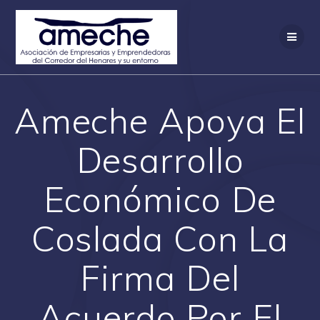
Saltar
al
contenido
Ameche Apoya El
Desarrollo
Económico De
Coslada Con La
Firma Del
Acuerdo Por El