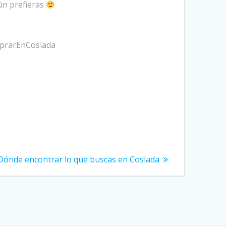
ún prefieras
mprarEnCoslada
Siguiente
Dónde encontrar lo que buscas en Coslada
entrada: