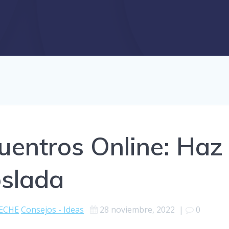
cuentros Online: Haz
slada
ECHE
Consejos - Ideas
28 noviembre, 2022
|
0