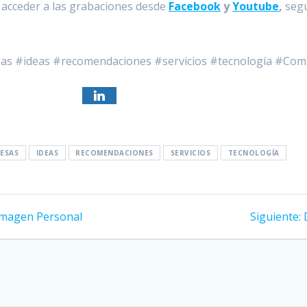
s acceder a las grabaciones desde
Facebook
y
Youtube
,
seg
as #ideas #recomendaciones #servicios #tecnología #Co
ESAS
IDEAS
RECOMENDACIONES
SERVICIOS
TECNOLOGÍA
Imagen Personal
Siguiente: