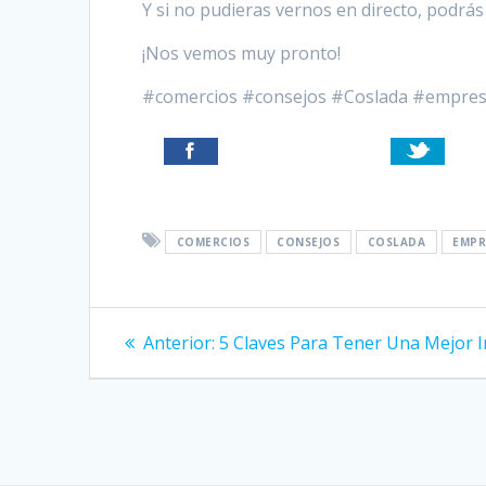
Y si no pudieras vernos en directo, podrá
¡Nos vemos muy pronto!
#comercios #consejos #Coslada #empres
COMERCIOS
CONSEJOS
COSLADA
EMPR
Navegación
Entrada
Anterior:
5 Claves Para Tener Una Mejor 
anterior:
de
entradas