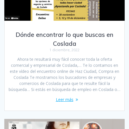
Dónde encontrar lo que buscas en
Coslada
1 diciembre, 2022
Ahora te resultará muy fácil conocer toda la oferta
comercial y empresarial de Coslada,… Te lo contamos en
este vídeo del encuentro online de Haz Ciudad, Compra en
Coslada Te mostramos los buscadores de empresas y
comercios de Coslada para que te resulte fácil la
búsqueda… Si estás en búsqueda de empleo en Coslada o…
Leer más