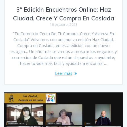
3ª Edición Encuentros Online: Haz
Ciudad, Crece Y Compra En Coslada
16 octubre, 2023
“Tu Comercio Cerca De Ti: Compra, Crece Y Avanza En
Coslada” Volvemos con una nueva edición Haz Ciudad,
Compra en Coslada, en esta edición con un nuevo
eslogan… Un año más te vamos a mostrar los negocios y
comercios de Coslada que están dispuestos a ayudarte,
hacer tu vida más fácil y ayudarte a encontrar…
Leer más