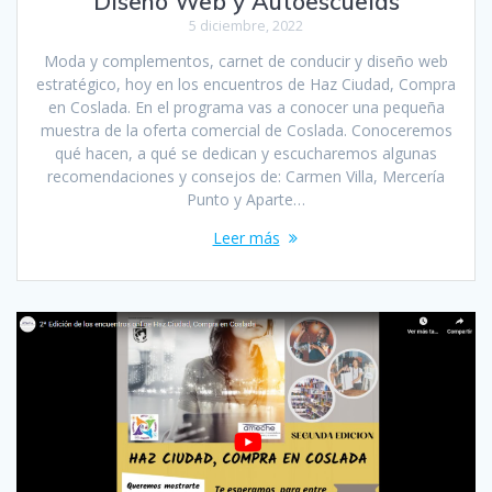
Diseño Web y Autoescuelas
5 diciembre, 2022
Moda y complementos, carnet de conducir y diseño web
estratégico, hoy en los encuentros de Haz Ciudad, Compra
en Coslada. En el programa vas a conocer una pequeña
muestra de la oferta comercial de Coslada. Conoceremos
qué hacen, a qué se dedican y escucharemos algunas
recomendaciones y consejos de: Carmen Villa, Mercería
Punto y Aparte…
Leer más