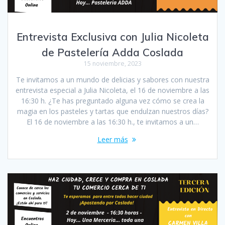
Entrevista Exclusiva con Julia Nicoleta
de Pastelería Adda Coslada
15 noviembre, 2023
Te invitamos a un mundo de delicias y sabores con nuestra
entrevista especial a Julia Nicoleta, el 16 de noviembre a las
16:30 h. ¿Te has preguntado alguna vez cómo se crea la
magia en los pasteles y tartas que endulzan nuestros días?
El 16 de noviembre a las 16:30 h., te invitamos a un…
Leer más