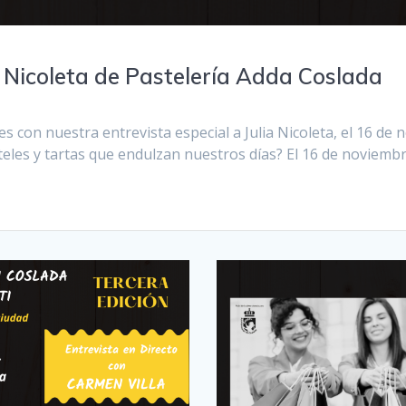
a Nicoleta de Pastelería Adda Coslada
s con nuestra entrevista especial a Julia Nicoleta, el 16 de
eles y tartas que endulzan nuestros días? El 16 de noviembre