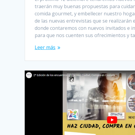
traerán muy buenas propuestas para cuidar
comida gourmet, y embellecer nuestro hogar
de las nuevas entrevistas que se realizarán 
donde contaremos con nuevos invitados e i
para que nos cuenten sus ofrecimientos y 
Leer más