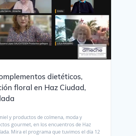
omplementos dietéticos,
ión floral en Haz Ciudad,
lada
 miel y productos de colmena, moda y
ctos gourmet, en los encuentros de Haz
ada. Mira el programa que tuvimos el día 12