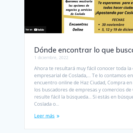
Dónde encontrar lo que busc
1 diciembre, 2022
Ahora te resultará muy fácil conocer toda la 
empresarial de Coslada,… Te lo contamos en 
encuentro online de Haz Ciudad, Compra e
los buscadores de empresas y comercios de 
resulte fácil la búsqueda… Si estás en búsq
Coslada o…
Leer más