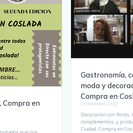
Gastronomía, c
moda y decorac
Compra en Cos
, Compra en
13 diciembre, 2022
Decoración con flores,
complementos, y produ
Ciudad, Compra en Cosl
invitados que nos