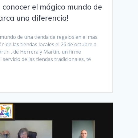
 conocer el mágico mundo de
arca una diferencia!
 mundo de una tienda de regalos en el mas
ión de las tiendas locales el 26 de octubre a
artín , de Herrera y Martin, un firme
 servicio de las tiendas tradicionales, te