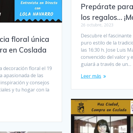
Prepárate para
los regalos… ¡M
26 octubre, 2023
Descubre el fascinante
ia floral única
puro estilo de la tradic
ra en Coslada
las 16:30 h. Jose Luis M
convencido del valor y el
guiará a través de un…
 decoración floral el 19
a apasionada de las
Leer más
e inspiración y consejos
les y tu hogar con la