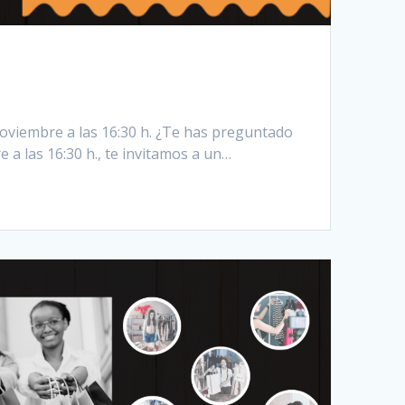
 noviembre a las 16:30 h. ¿Te has preguntado
 a las 16:30 h., te invitamos a un…