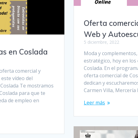
Oferta comerci
Web y Autoesc
5 diciembre, 2022
as en Coslada
Moda y complementos, 
estratégico, hoy en lo
Coslada. En el program
oferta comercial y
oferta comercial de Co
este vídeo del
dedican y escucharemos
n Coslada Te mostramos
Carmen Villa, Mercería
Coslada para que te
ueda de empleo en
Leer más