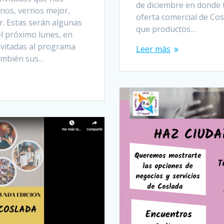
de diciembre en donde
nos, vernos mejor,
oferta comercial de Cos
. Estas serán algunas
que productos…
el próximo lunes, en
nvitadas al programa
Leer más
también sus…