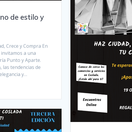
no de estilo y
d, Crece y Compra En
e invitamos a una
ría Punto y Aparte.
, las tendencias de
 elegancia y…