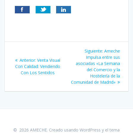
Navegación
Siguiente
Siguiente:
Ameche
de
entrada:
Impulsa entre sus
Entrada
Anterior:
Venta Visual
asociadas «La Semana
anterior:
Con Calidad: Vendiendo
entradas
del Comercio y la
Con Los Sentidos
Hostelería de la
Comunidad de Madrid»
© 2026 AMECHE. Creado usando WordPress y el
tema