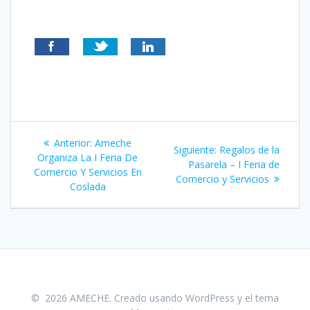
Navegación
Entrada
Anterior:
Ameche
Siguiente
Siguiente:
Regalos de la
de
anterior:
Organiza La I Feria De
entrada:
Pasarela – I Feria de
Comercio Y Servicios En
Comercio y Servicios
entradas
Coslada
© 2026 AMECHE. Creado usando WordPress y el
tema