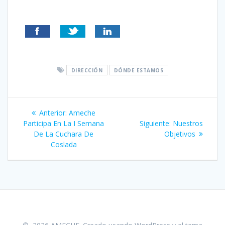
DIRECCIÓN
DÓNDE ESTAMOS
Navegación
Entrada
Anterior:
Ameche
de
anterior:
Siguiente
Participa En La I Semana
Siguiente:
Nuestros
entrada:
De La Cuchara De
Objetivos
entradas
Coslada