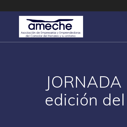
Saltar
al
contenido
JORNADA 
edición d