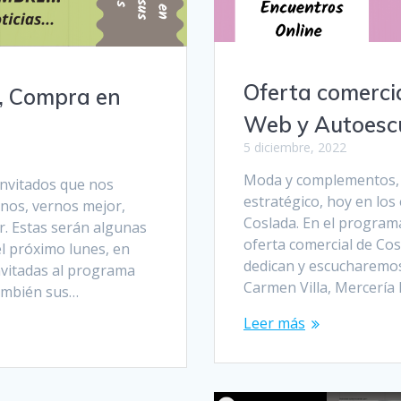
Oferta comerci
, Compra en
Web y Autoesc
5 diciembre, 2022
Moda y complementos, 
invitados que nos
estratégico, hoy en lo
nos, vernos mejor,
Coslada. En el program
. Estas serán algunas
oferta comercial de Co
el próximo lunes, en
dedican y escucharemos
nvitadas al programa
Carmen Villa, Mercería
también sus…
Leer más