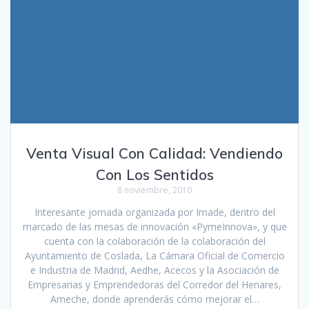
Venta Visual Con Calidad: Vendiendo
Con Los Sentidos
8 noviembre, 2010
Interesante jornada organizada por Imade, dentro del
marcado de las mesas de innovación «PymeInnova», y que
cuenta con la colaboración de la colaboración del
Ayuntamiento de Coslada, La Cámara Oficial de Comercio
e Industria de Madrid, Aedhe, Acecos y la Asociación de
Empresarias y Emprendedoras del Corredor del Henares,
Ameche, donde aprenderás cómo mejorar el…