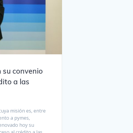
 su convenio
dito a las
cuya misión es, entre
iento a pymes,
enovado hoy su
eso al crédito a las