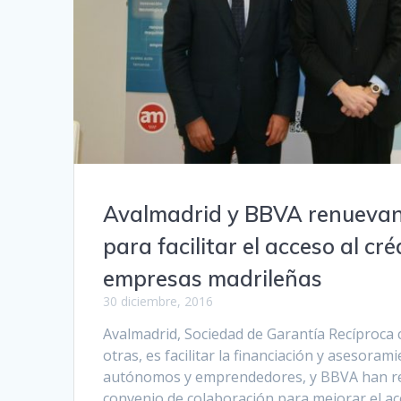
Avalmadrid y BBVA renuevan
para facilitar el acceso al cré
empresas madrileñas
30 diciembre, 2016
Avalmadrid, Sociedad de Garantía Recíproca 
otras, es facilitar la financiación y asesoram
autónomos y emprendedores, y BBVA han r
convenio de colaboración para mejorar el acc