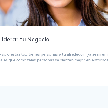
 Liderar tu Negocio
solo estás tu… tienes personas a tu alrededor,, ya sean em
s es que como tales personas se sienten mejor en entornos 