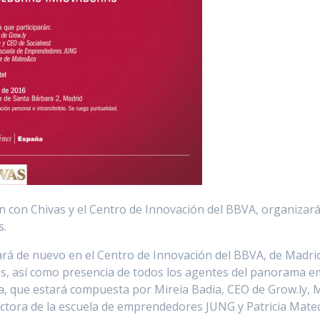
 con Chivas y el Centro de Innovación del BBVA, organizará
s.
rará de nuevo en el Centro de Innovación del BBVA, de Madr
, así como presencia de todos los agentes del panorama e
a, que estará compuesta por Mireia Badia, CEO de Grow.ly, 
rectora de la escuela de emprendedores JUNG y Patricia Mat