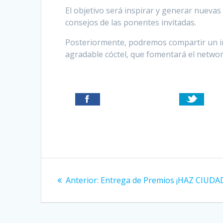
El objetivo será inspirar y generar nueva
consejos de las ponentes invitadas.
Posteriormente, podremos compartir un int
agradable cóctel, que fomentará el networ
Navegación
Entrada
Anterior:
Entrega de Premios ¡HAZ CIUD
de
anterior:
entradas