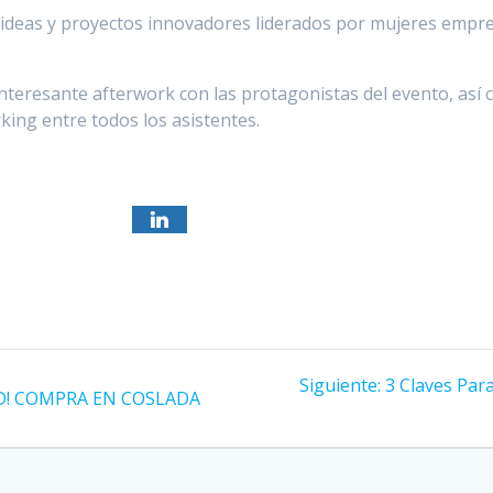
s ideas y proyectos innovadores liderados por mujeres empre
eresante afterwork con las protagonistas del evento, así c
king entre todos los asistentes.
Siguiente
Siguiente:
3 Claves Par
AD! COMPRA EN COSLADA
entrada: