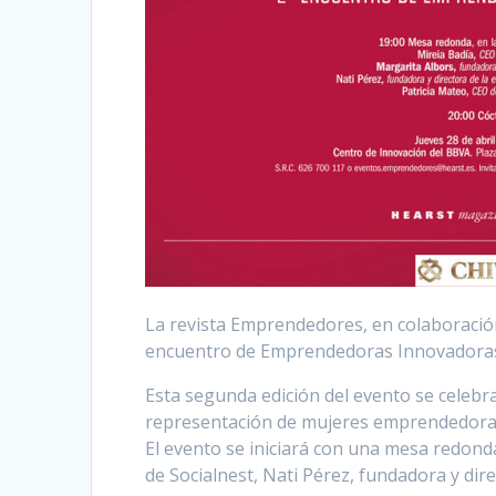
La revista Emprendedores, en colaboración
encuentro de Emprendedoras Innovadora
Esta segunda edición del evento se celeb
representación de mujeres emprendedoras
El evento se iniciará con una mesa redond
de Socialnest, Nati Pérez, fundadora y di