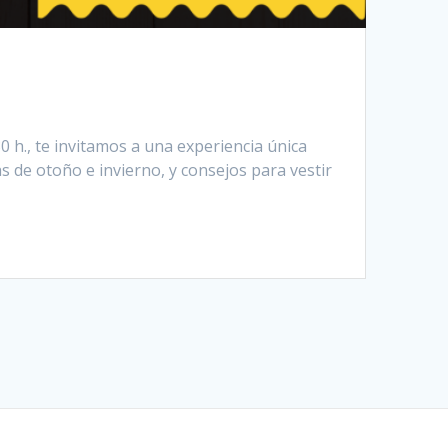
 h., te invitamos a una experiencia única
s de otoño e invierno, y consejos para vestir