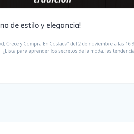
no de estilo y elegancia!
 Crece y Compra En Coslada” del 2 de noviembre a las 16:30
 ¿Lista para aprender los secretos de la moda, las tendencia