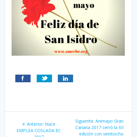
Navegación
Siguiente
Siguiente:
Animayo Gran
Entrada
Anterior:
Nace
de
entrada:
Canaria 2017 cerró la XII
anterior:
EMPLEA COSLADA EC
edición con veintiocho
2017