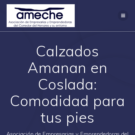
Saltar
al
contenido
Calzados
Amanan en
Coslada:
Comodidad para
tus pies
Asociación de Empresarias y Emprendedoras del