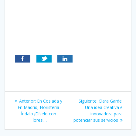
Navegación
Entrada
Siguiente
Anterior:
En Coslada y
Siguiente:
Clara Garde:
de
anterior:
entrada:
En Madrid, Floristería
Una idea creativa e
Índalo ¡Díselo con
innovadora para
entradas
Flores!…
potenciar sus servicios